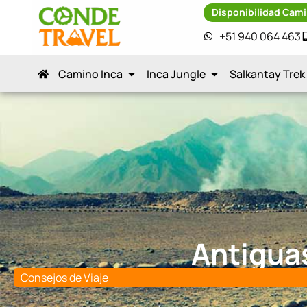
Disponibilidad Cami
+51 940 064 463
Camino Inca
Inca Jungle
Salkantay Trek
Antigua
Consejos de Viaje