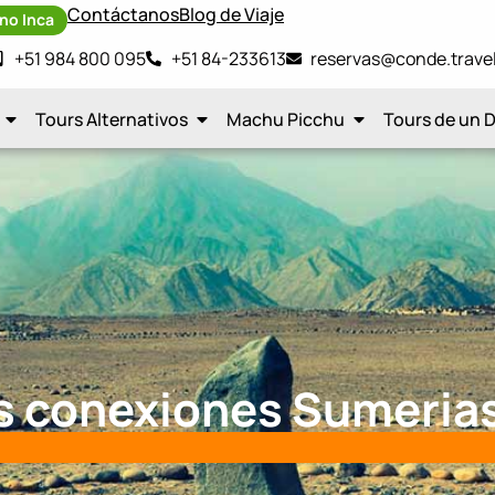
Contáctanos
Blog de Viaje
no Inca
+51 984 800 095
+51 84-233613
reservas@conde.trave
Tours Alternativos
Machu Picchu
Tours de un D
s conexiones Sumerias