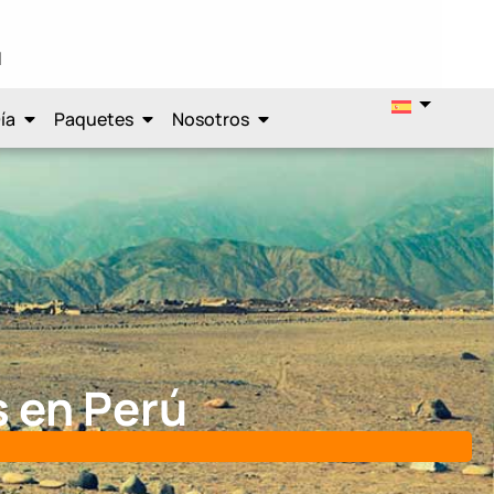
l
ía
Paquetes
Nosotros
 en Perú