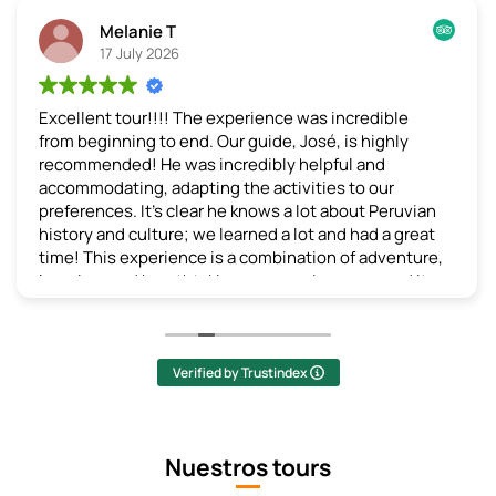
Melanie T
17 July 2026
Excellent tour!!!!
The experience was incredible
from beginning to end. Our guide, José, is highly
recommended! He was incredibly helpful and
accommodating, adapting the activities to our
preferences. It's clear he knows a lot about Peruvian
history and culture; we learned a lot and had a great
time! This experience is a combination of adventure,
learning, and breathtaking scenery. I recommend it
without hesitation!
(Translated by Google,
see original
)
Verified by Trustindex
Nuestros tours