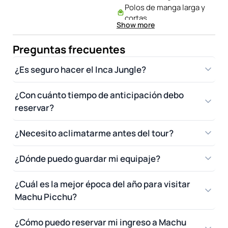
Polos de manga larga y
Todos los artículos de
cortas
cuidado personal
Show more
Pantalones largos y
Propinas para el guía
cortos
Preguntas frecuentes
Chubasquero, bolsas
de plástico
¿Es seguro hacer el Inca Jungle?
Chubasquero de
plástico opcional
¿Con cuánto tiempo de anticipación debo
(poncho)
reservar?
Tomatodo ecológico
(cantimplora)
Lentes de sol, Papel
¿Necesito aclimatarme antes del tour?
higiénico y linterna
Cargadores de cámaras
¿Dónde puedo guardar mi equipaje?
y celulares
Bloqueador y repelente
¿Cuál es la mejor época del año para visitar
Artículos médicos o
Machu Picchu?
personales
¿Cómo puedo reservar mi ingreso a Machu