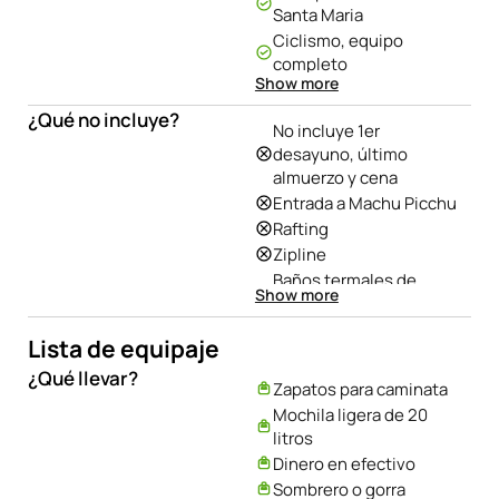
Santa Maria
Ciclismo, equipo
completo
Show more
Guía profesional
bilingüe
¿Qué no incluye?
No incluye 1er
3 desayunos, 3 cenas, 3
desayuno, último
almuerzos (opciones
almuerzo y cena
vegetarianas)
Entrada a Machu Picchu
1 noche en Ecolodge
Rafting
2 Noches de
Zipline
alojamiento con baño
Baños termales de
privado y agua caliente
Show more
Cocalmayo
Botiquín de primeros
Bus ida y vuelta Aguas
auxilios
Lista de equipaje
Calientes – Machu
Picchu
¿Qué llevar?
Zapatos para caminata
Tren de retorno Aguas
Mochila ligera de 20
Calientes –
litros
Ollantaytambo
Dinero en efectivo
Transporte de
Sombrero o gorra
Ollantaytambo a Cusco​