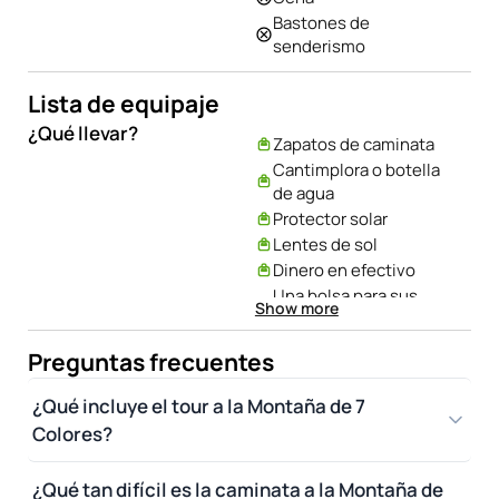
profesional
Bastones de
senderismo
Lista de equipaje
¿Qué llevar?
Zapatos de caminata
Cantimplora o botella
de agua
Protector solar
Lentes de sol
Dinero en efectivo
Una bolsa para sus
Show more
desechos
Poncho de lluvia
Preguntas frecuentes
¿Qué incluye el tour a la Montaña de 7
Colores?
¿Qué tan difícil es la caminata a la Montaña de