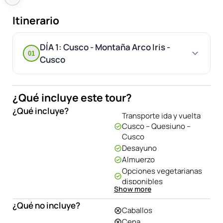
Itinerario
DÍA 1: Cusco - Montaña Arco Iris -
01
Cusco
¿Qué incluye este tour?
¿Qué incluye?
Transporte ida y vuelta
Cusco – Quesiuno –
Cusco
Desayuno
Almuerzo
Opciones vegetarianas
disponibles
Show more
Boleto de ingreso a
montaña de colores
¿Qué no incluye?
Caballos
Guía bilingüe
Cena