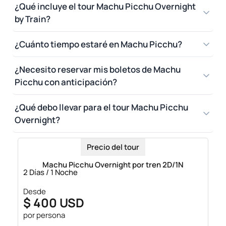
¿Qué incluye el tour Machu Picchu Overnight
y celulares
by Train?
Bloqueador y repelente
Artículos médicos o
¿Cuánto tiempo estaré en Machu Picchu?
personales
¿Necesito reservar mis boletos de Machu
Picchu con anticipación?
¿Qué debo llevar para el tour Machu Picchu
Overnight?
Precio del tour
Machu Picchu Overnight por tren 2D/1N
2 Días / 1 Noche
Desde
$ 400 USD
por persona