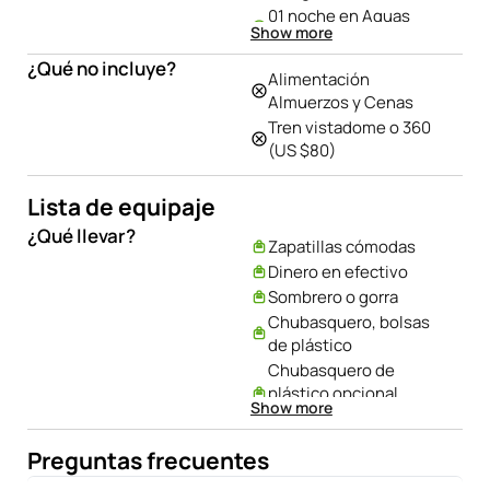
01 noche en Aguas
Show more
Calientes
Bus ida y vuelta Cusco –
¿Qué no incluye?
Alimentación
Ollantaytambo
Almuerzos y Cenas
Tren ida y vuelta
Tren vistadome o 360
Ollantaytambo – Aguas
(US $80)
Calientes
Ingreso a Machu Picchu​
Lista de equipaje
Bus de subida/bajada a
Machu Picchu​
¿Qué llevar?
Zapatillas cómodas
Dinero en efectivo
Sombrero o gorra
Chubasquero, bolsas
de plástico
Chubasquero de
plástico opcional
Show more
(poncho)
Tomatodo ecológico
Preguntas frecuentes
(cantimplora)
Cargadores de cámaras