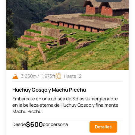
3,650m / 11,975ft
Hasta 12
Huchuy Qosqo y Machu Picchu
Embárcate en una odisea de 3 días sumergiéndote
en la belleza eterna de Huchuy Qosqo y finalmente
Machu Picchu.
$600
Desde
por persona
Detalles