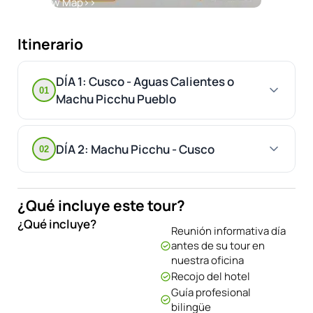
View Map
>>
Itinerario
DÍA 1: Cusco - Aguas Calientes o
01
Machu Picchu Pueblo
DÍA 2: Machu Picchu - Cusco
02
¿Qué incluye este tour?
¿Qué incluye?
Reunión informativa día
antes de su tour en
nuestra oficina
Recojo del hotel
Guía profesional
bilingüe