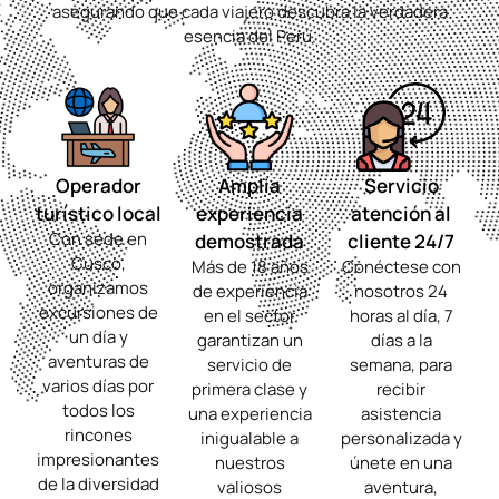
asegurando que cada viajero descubra la verdadera
esencia del Perú.
Operador
Amplia
Servicio
turístico local
experiencia
atención al
Con sede en
demostrada
cliente 24/7
Cusco,
Más de 18 años
Conéctese con
organizamos
de experiencia
nosotros 24
excursiones de
en el sector
horas al día, 7
un día y
garantizan un
días a la
aventuras de
servicio de
semana, para
varios días por
primera clase y
recibir
todos los
una experiencia
asistencia
rincones
inigualable a
personalizada y
impresionantes
nuestros
únete en una
de la diversidad
valiosos
aventura,