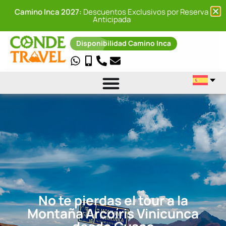
Camino Inca 2027:
Descuentos Exclusivos por Reserva
Anticipada
Disponibilidad Camino Inca
No te pierdas el tour a la
Montaña Arcoíris Vinicunca