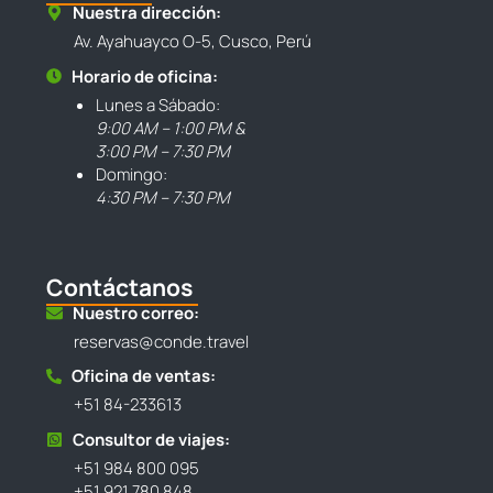
Nuestra dirección:
Av. Ayahuayco O-5, Cusco, Perú
Horario de oficina:
Lunes a Sábado:
9:00 AM – 1:00 PM &
3:00 PM – 7:30 PM
Domingo:
4:30 PM – 7:30 PM
Contáctanos
Nuestro correo:
reservas@conde.travel
Oficina de ventas:
+51 84-233613
Consultor de viajes:
+51 984 800 095
+51 921 780 848