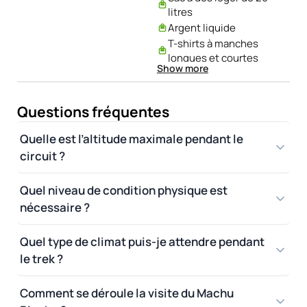
litres
Argent liquide
T-shirts à manches
longues et courtes
Show more
Pantalons longs et
courts
Imperméable, pull
Questions fréquentes
chaud et sacs en
plastique
Quelle est l’altitude maximale pendant le
Poncho de pluie en
circuit ?
plastique optionnel
Écharpe, gants et
Quel niveau de condition physique est
bonnet pour le froid
nécessaire ?
Lunettes de soleil,
papier toilette et lampe
de poche
Quel type de climat puis-je attendre pendant
Chargeurs pour
le trek ?
appareils photo et
téléphones portables
Comment se déroule la visite du Machu
Crème solaire et