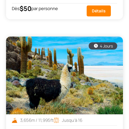
$50
Dès
par personne
Détails
4 Jours
3,656m / 11,995ft
Jusqu’à 16