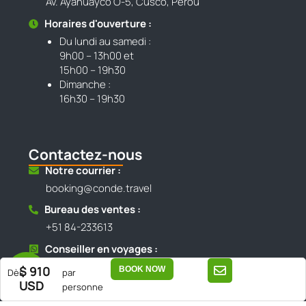
Av. Ayahuayco O-5, Cusco, Pérou
Horaires d'ouverture :
Du lundi au samedi :
9h00 – 13h00 et
15h00 – 19h30
Dimanche :
16h30 – 19h30
Contactez-nous
Notre courrier :
booking@conde.travel
Bureau des ventes :
+51 84-233613
Conseiller en voyages :
+51 984 800 095
$ 910
BOOK NOW
Dès
par
+51 921 780 848
USD
personne
(Assistance directe via WhatsApp)