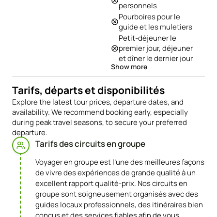
personnels
Entrée Officielle pour
Pourboires pour le
le Machu Picchu
guide et les muletiers
Billet d’entrée pour
Petit-déjeuner le
l’itinéraire Mollepata –
premier jour, déjeuner
Salkantay
et dîner le dernier jour
Guide professionnel
Show more
Bâtons de marche
bilingue
Sac de couchage
Chef et assistants
Tarifs, départs et disponibilités
Activité de tyrolienne
Grande tente réfectoire
Explore the latest tour prices, departure dates, and
Billet pour le Huayna
et tente cuisine
availability. We recommend booking early, especially
Picchu ou la Montagne
2 nuits en camping
during peak travel seasons, to secure your preferred
Machu Picchu –
2 nuits d’hébergement
departure.
supplément de 70 USD
à Machu Picchu Pueblo
Tarifs des circuits en groupe
par personne.
(Aguas Calientes)
Réservation à l’avance
Bus aller-retour Aguas
Voyager en groupe est l’une des meilleures façons
obligatoire, au minimum
Calientes – Machu
de vivre des expériences de grande qualité à un
3 mois avant.
Picchu
excellent rapport qualité-prix. Nos circuits en
Train retour Aguas
groupe sont soigneusement organisés avec des
Calientes –
guides locaux professionnels, des itinéraires bien
Ollantaytambo
conçus et des services fiables afin de vous