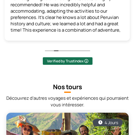
recommended! He was incredibly helpful and
accommodating, adapting the activities to our
preferences. It's clear he knows a lot about Peruvian
history and culture; we learned a lot and had a great
time! This experience is a combination of adventure,
learning, and breathtaking scenery. I recommend it
without hesitation!
(Translated by Google,
see original
)
Verified by Trustindex
Nos tours
Découvrez d’autres voyages et expériences qui pourraient
vous intéresser.
4 Jours