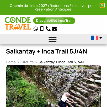
Chemin de l'Inca 2027 :
Réductions Exclusives pour
Réservation Anticipée
Disponibilité Inca Trail
Salkantay + Inca Trail 5J/4N
Home
»
Circuits
»
Salkantay + Inca Trail 5J/4N