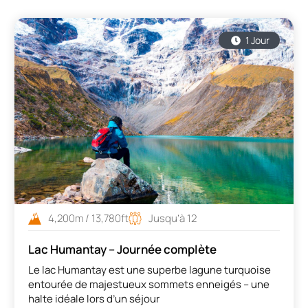
1 Jour
4,200m / 13,780ft
Jusqu’à 12
Lac Humantay – Journée complète
Le lac Humantay est une superbe lagune turquoise
entourée de majestueux sommets enneigés – une
halte idéale lors d’un séjour