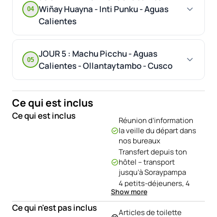
Wiñay Huayna - Inti Punku - Aguas
04
Calientes
JOUR 5 : Machu Picchu - Aguas
05
Calientes - Ollantaytambo - Cusco
Ce qui est inclus
Ce qui est inclus
Réunion d’information
la veille du départ dans
nos bureaux
Transfert depuis ton
hôtel – transport
jusqu’à Soraypampa
4 petits-déjeuners, 4
Show more
déjeuners et 4 dîners
(option végétarienne
Ce qui n'est pas inclus
Articles de toilette
disponible)