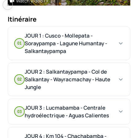
Watch Video
>>
Itinéraire
JOUR 1 : Cusco - Mollepata -
Soraypampa - Lagune Humantay -
01
Salkantaypampa
JOUR 2 : Salkantaypampa - Col de
Salkantay - Wayracmachay - Haute
02
Jungle
JOUR 3 : Lucmabamba - Centrale
03
hydroélectrique - Aguas Calientes
JOUR 4 : Km 104 - Chachabamba -