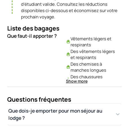
d’étudiant valide. Consultez les réductions
disponibles ci-dessous et économisez sur votre
prochain voyage.
Liste des bagages
Que faut-il apporter ?
Vêtements légers et
respirants
Des vêtements légers
et respirants
Des chemises à
manches longues
Des chaussures
Show more
confortables
Un insecticide
De la crème solaire
Questions fréquentes
Une veste imperméable
Une bouteille d’eau
Que dois-je emporter pour mon séjour au
réutilisable et un
lodge ?
appareil photo.
Un chapeau