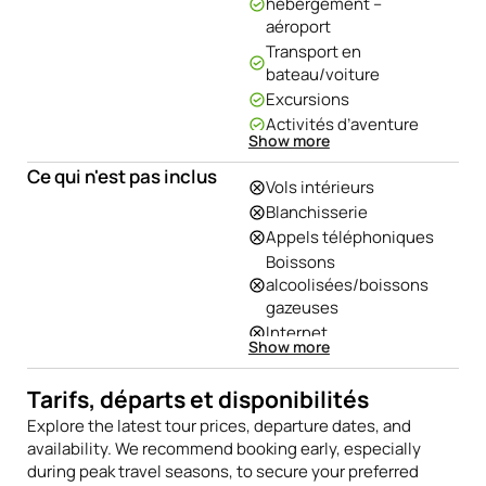
hébergement –
aéroport
Transport en
bateau/voiture
Excursions
Activités d’aventure
Show more
Atelier sur le cacao
2 nuits au Tambopata
Ce qui n'est pas inclus
Vols intérieurs
Lodge
Blanchisserie
1 nuit à l’hôtel
Appels téléphoniques
1 nuit en camping
Boissons
Petit-déjeuner x 4,
alcoolisées/boissons
déjeuner x 4, dîner x 4
gazeuses
Guide bilingue
Internet
Bottes en caoutchouc
Show more
Frais d’entrée à la
réserve nationale
Tarifs, départs et disponibilités
(60,00 $ par passager)
Explore the latest tour prices, departure dates, and
availability. We recommend booking early, especially
during peak travel seasons, to secure your preferred