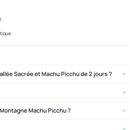
s
stique
)
ilette
’appareil photo
stique
t Vallée Sacrée et Machu Picchu de 2 jours ?
édicales
a Montagne Machu Picchu ?