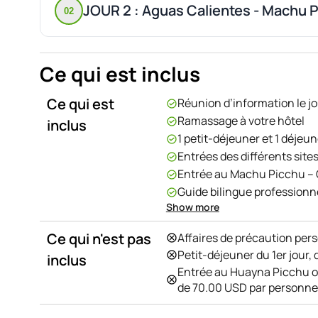
JOUR 2 : Aguas Calientes - Machu 
02
Ce qui est inclus
Ce qui est
Réunion d’information le jo
Ramassage à votre hôtel
inclus
1 petit-déjeuner et 1 déjeu
Entrées des différents sites
Entrée au Machu Picchu – C
Guide bilingue professionn
Show more
1 nuit à l’hôtel à Aguas Ca
Bus aller/retour Aguas Cal
Ce qui n'est pas
Affaires de précaution per
Train aller/retour Aguas C
Petit-déjeuner du 1er jour, 
inclus
Transport privé Ollantayt
Entrée au Huayna Picchu o
de 70.00 USD par personne