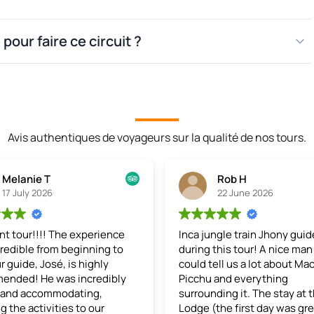
pour faire ce circuit ?
Avis authentiques de voyageurs sur la qualité de nos tours.
Melanie T
Rob H
17 July 2026
22 June 2026
nt tour!!!!
The experience
Inca jungle train
Jhony guid
redible from beginning to
during this tour! A nice ma
r guide, José, is highly
could tell us a lot about Ma
ended! He was incredibly
Picchu and everything
l and accommodating,
surrounding it. The stay at 
g the activities to our
Lodge (the first day was gre