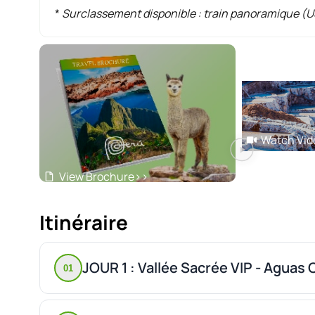
*
Surclassement disponible : train panoramique (
Watch Vid
View Brochure
>>
Itinéraire
JOUR 1 : Vallée Sacrée VIP - Aguas 
01