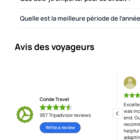
Quelle est la meilleure période de l’année 
Avis des voyageurs
Faustino L
17 July 2026
Conde Travel
100% recommended
. Excellent
Excelle
as
experience. 100% recommended.
was inc
957 Tripadvisor reviews
r.
José's work and dedication as our
end. Ou
ng
guide were key to the success of
recomm
Write a review
 the
our trip.
helpfu
zon
adaptin