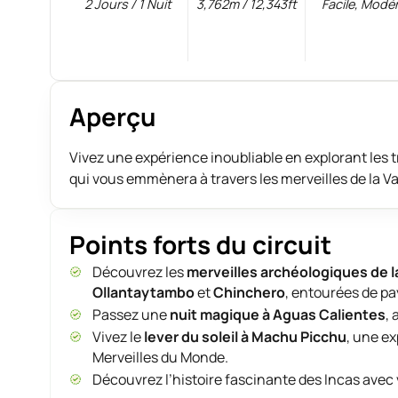
2 Jours / 1 Nuit
3,762m / 12,343ft
Facile
,
Modé
Aperçu
Vivez une expérience inoubliable en explorant les
qui vous emmènera à travers les merveilles de la V
Points forts du circuit
Découvrez les
merveilles archéologiques de l
Ollantaytambo
et
Chinchero
, entourées de p
Passez une
nuit magique à Aguas Calientes
, 
Vivez le
lever du soleil à Machu Picchu
, une e
Merveilles du Monde.
Découvrez l’histoire fascinante des Incas avec