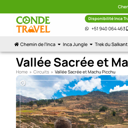
Chem
Disponibilité Inca Tr
+51 940 064 463
Chemin de l’Inca
Inca Jungle
Trek du Salkan
Vallée Sacrée et M
Home
»
Circuits
»
Vallée Sacrée et Machu Picchu