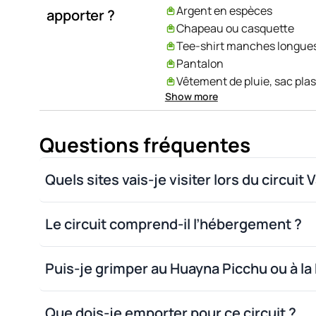
Argent en espèces
apporter ?
Chapeau ou casquette
Tee-shirt manches longue
Pantalon
Vêtement de pluie, sac pla
Show more
Poncho de pluie (optionnel
Gourde
Lunettes de soleil, papier to
Questions fréquentes
Chargeur de téléphone et d
Crème solaire et anti-mou
Quels sites vais-je visiter lors du circui
Affaires personnelles et m
Le circuit comprend-il l’hébergement ?
Puis-je grimper au Huayna Picchu ou à l
Que dois-je emporter pour ce circuit ?