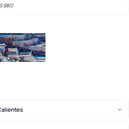
US $80)
eo
>>
Calientes