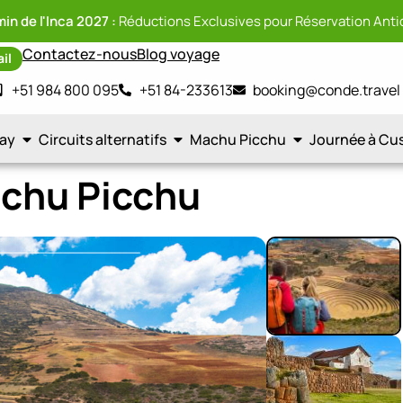
in de l'Inca 2027 :
Réductions Exclusives pour Réservation Anti
Contactez-nous
Blog voyage
ail
+51 984 800 095
+51 84-233613
booking@conde.travel
tay
Circuits alternatifs
Machu Picchu
Journée à Cu
achu Picchu