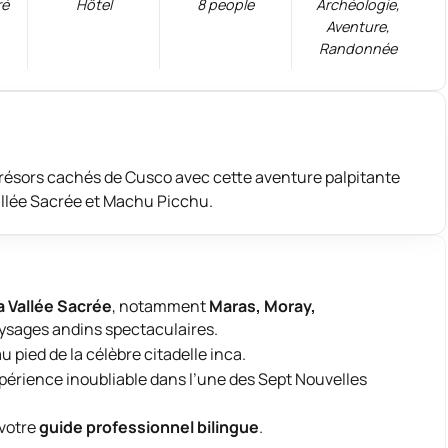
ré
Hôtel
8 people
Archéologie
,
Aventure
,
Randonnée
 trésors cachés de Cusco avec cette aventure palpitante
allée Sacrée et Machu Picchu.
a Vallée Sacrée
, notamment
Maras, Moray,
aysages andins spectaculaires.
au pied de la célèbre citadelle inca.
xpérience inoubliable dans l’une des Sept Nouvelles
 votre
guide professionnel bilingue
.