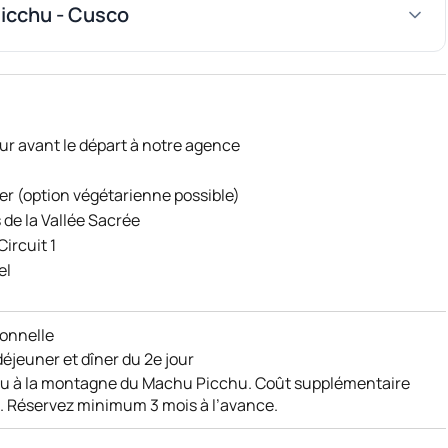
Picchu - Cusco
ur avant le départ à notre agence
ner (option végétarienne possible)
 de la Vallée Sacrée
ircuit 1
el
lientes (village du Machu Picchu)
ientes – Machu Picchu
sonnelle
alientes – Ollantaytambo
déjeuner et dîner du 2e jour
ambo – Cusco
u à la montagne du Machu Picchu. Coût supplémentaire
. Réservez minimum 3 mois à l’avance.