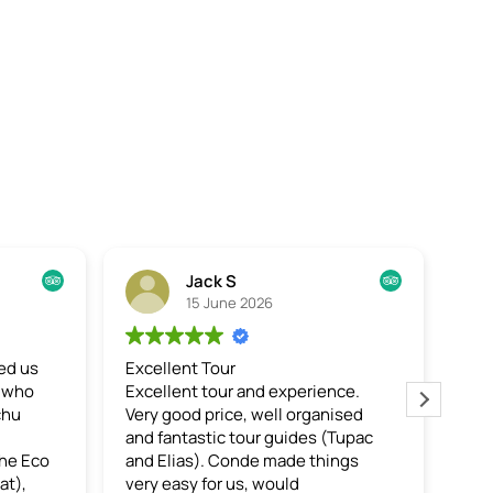
Jack S
15 June 2026
ed us
Excellent Tour
We 
n who
Excellent tour and experience.
Pic
chu
Very good price, well organised
Thi
and fantastic tour guides (Tupac
from
the Eco
and Elias). Conde made things
pro
at),
very easy for us, would
pic