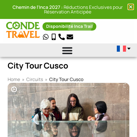
Chemin de l'Inca 2027 :
Réductions Exclusives pour
Réservation Anticipée
Disponibilité Inca Trail
City Tour Cusco
Home
»
Circuits
»
City Tour Cusco