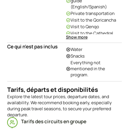
guide
(English/Spanish)
Private transportation
Visit to the Qoricancha
Visit to Qenqo
Visit to the Cathedral
Show more
Transfer and personal
assistance
Ce qui n'est pas inclus
Water
Entrance fees
Snacks
Visit to Puca Pucara
Everything not
Visit to Tambomachay
mentioned in the
Visit to Sacsayhuaman
program.
Tarifs, départs et disponibilités
Explore the latest tour prices, departure dates, and
availability. We recommend booking early, especially
during peak travel seasons, to secure your preferred
departure.
Tarifs des circuits en groupe