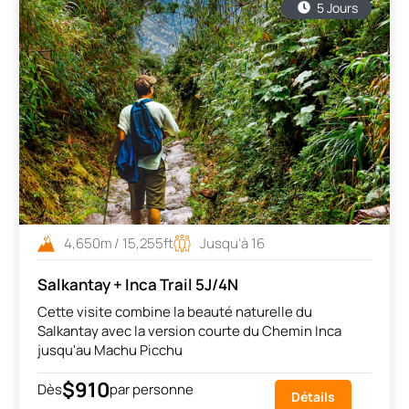
5 Jours
4,650m / 15,255ft
Jusqu’à 16
Salkantay + Inca Trail 5J/4N
Cette visite combine la beauté naturelle du
Salkantay avec la version courte du Chemin Inca
jusqu'au Machu Picchu
$910
Dès
par personne
Détails