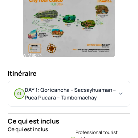
View Map
>>
Itinéraire
DAY 1: Qoricancha – Sacsayhuaman –
01
Puca Pucara – Tambomachay
Ce qui est inclus
Ce qui est inclus
Professional tourist