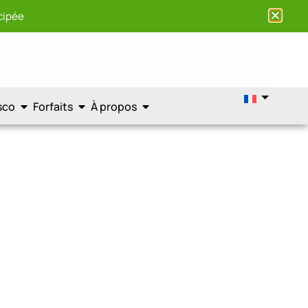
cipée
sco
Forfaits
À propos