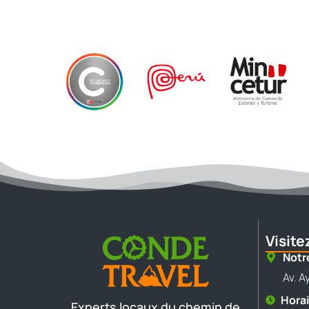
Visit
Notr
Av. A
Horai
Experts locaux du chemin de