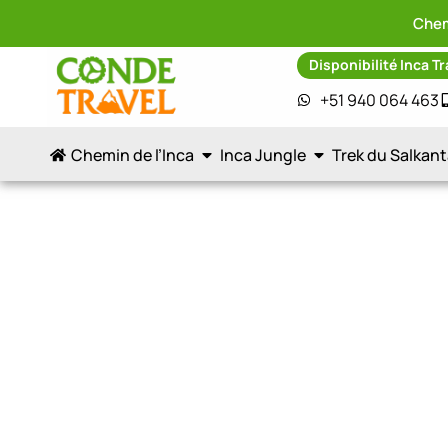
Chem
Disponibilité Inca Tr
+51 940 064 463
Chemin de l’Inca
Inca Jungle
Trek du Salkan