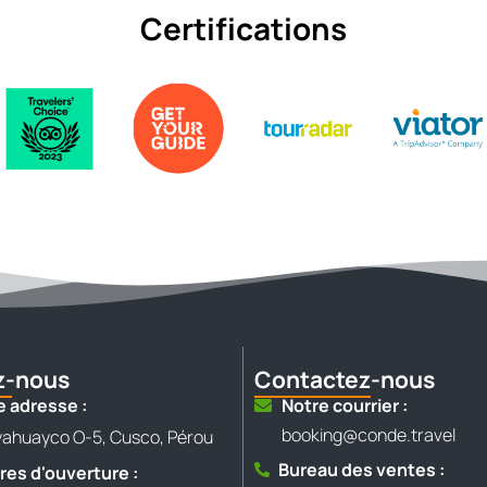
Certifications
ez-nous
Contactez-nous
e adresse :
Notre courrier :
booking@conde.travel
yahuayco O-5, Cusco, Pérou
Bureau des ventes :
res d'ouverture :