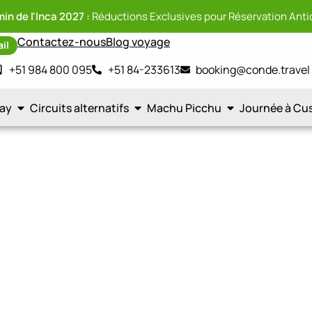
in de l'Inca 2027 :
Réductions Exclusives pour Réservation Anti
Contactez-nous
Blog voyage
ail
+51 984 800 095
+51 84-233613
booking@conde.travel
tay
Circuits alternatifs
Machu Picchu
Journée à Cu
Offres